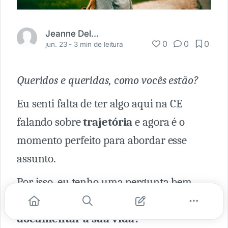
Jeanne Delava
0
0
0
jun. 23 -
3 min de leitura
Queridos e queridas, como vocês estão?
Eu senti falta de ter algo aqui na CE
falando sobre
trajetória
e agora é o
momento perfeito para abordar esse
assunto.
Por isso, eu tenho uma pergunta bem
direta para vocês:
você costuma
documentar a sua vida?