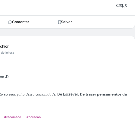
0
0
Comentar
Salvar
lchior
 de leitura
em :D
to eu senti falta dessa comunidade.
De trazer pensamentos da
De Escrever.
#recomeco
#coracao