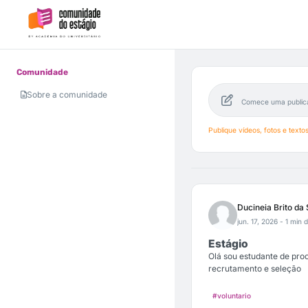
Comunidade
Sobre a comunidade
Comece uma public
Publique vídeos, fotos e text
Ducineia Brito da 
jun. 17, 2026
- 1 min d
Estágio
Olá sou estudante de proc
recrutamento e seleção
#voluntario