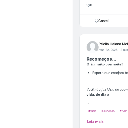
0
Gostei
Pricila Halana Me
mar. 22, 2026
- 3 min
Recomeços...
Olá, muito boa noite!!
Espero que estejam b
Você não faz ideia de quan
vida, do dia a
...
#vida
#sucesso
#paz
Leia mais