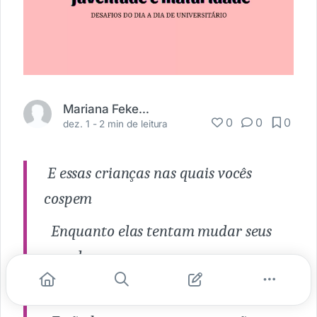
Mariana Fekete Oshima
0
0
0
dez. 1 -
2 min de leitura
E essas crianças nas quais vocês
cospem
Enquanto elas tentam mudar seus
mundos
São imunes a suas consultas