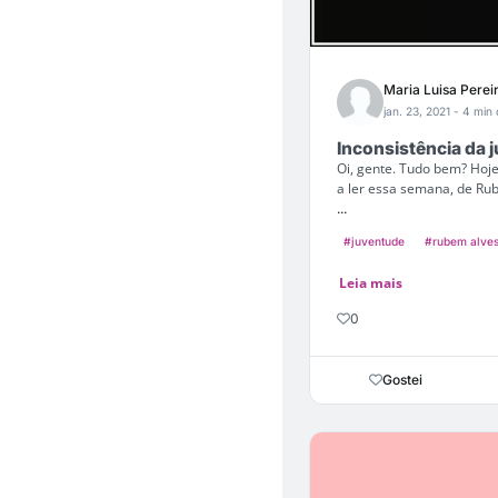
Maria Luisa Perei
jan. 23, 2021
- 4 min 
Inconsistência da 
Oi, gente. Tudo bem? Hoj
a ler essa semana, de Ru
...
#juventude
#rubem alve
Leia mais
0
Gostei