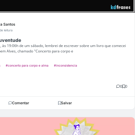
ra Santos
de leitura
juventude
e, às 19:06h de um sábado, lembrei de escrever sobre um livro que comecei
bem Alves, chamado "Concerto para corpo e
s
#concerto para corpo e alma
#inconsistencia
0
0
Comentar
Salvar