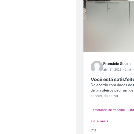
Franciele Souza
abr. 21, 2023
- 2 min 
Você está satisfeit
De acordo com dados do 
de brasileiros pediram d
conhecido como
...
#mercado de trabalho
#d
Leia mais
2