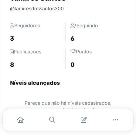
@tamiresdossantos300
Seguidores
Seguindo
3
6
Publicações
Pontos
8
0
Níveis alcançados
Parece que não há níveis cadastrados,
peça para o administrador da sua
comunidade ativar e comece a se
destacar.