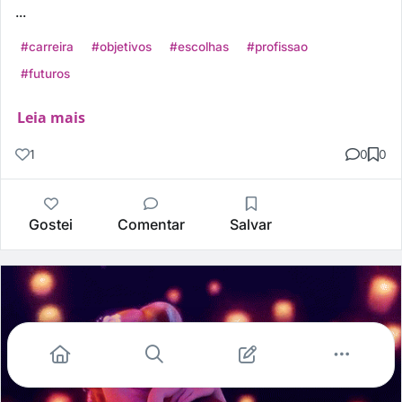
...
#carreira
#objetivos
#escolhas
#profissao
#futuros
Leia mais
1
0
0
Gostei
Comentar
Salvar