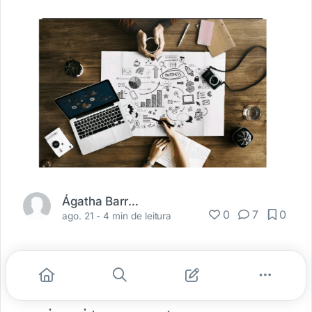
Ágatha Barros
0
7
0
ago. 21 -
4 min de leitura
Se você gosta de business como eu, e tem
um pezinho no lado inovador, continua