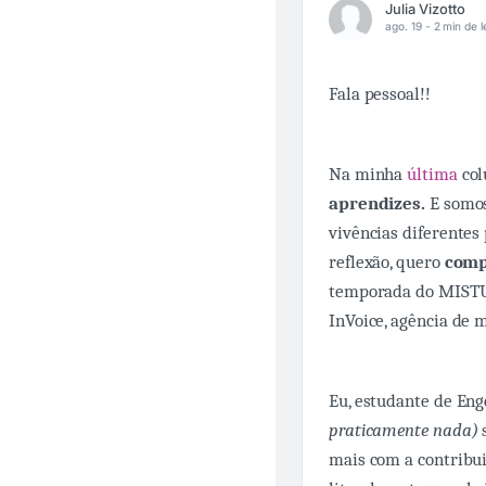
Julia Vizotto
ago. 19 -
2 min de l
Fala pessoal!!
Na minha
última
col
aprendizes.
E somos
vivências diferente
reflexão, quero
comp
temporada do MIST
InVoice, agência de 
Eu, estudante de En
praticamente nada)
s
mais com a contribui