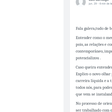
jun. 29 -
6 min de le
Fala galera,tudo de 
Entender como o mer
pois, as relações e 
contemporâneo, impa
potencializou .
Caso queira entende
Explico o novo olhar
carreira líquida e a
todos nós, para pod
que vem se instalan
No processo de orien
ser trabalhado com 