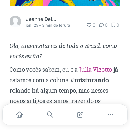
Jeanne Delava
0
0
0
jan. 25 -
3 min de leitura
Olá, universitáries de todo o Brasil, como
vocês estão?
Como vocês sabem, eu e a
Julia Vizotto
já
estamos com a coluna
#misturando
rolando há algum tempo, mas nesses
novos artigos estamos trazendo os
insights das
conversas que estão se
tornando episódios de nosso podcast
.