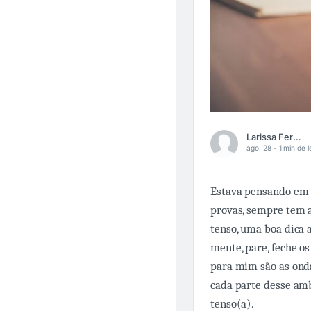
Larissa Fernandes
ago. 28 -
1 min de l
Estava pensando em 
provas, sempre tem a
tenso, uma boa dica 
mente, pare, feche os
para mim são as ond
cada parte desse amb
tenso(a).