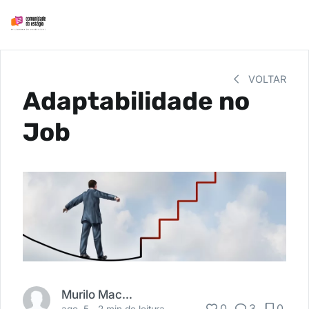
VOLTAR
Adaptabilidade no
Job
Murilo Machado
0
3
0