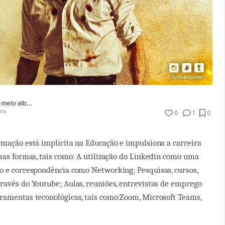
luiz gustavo de melo albuquerque
ura
0
1
0
rmação está implícita na Educação e impulsiona a carreira
rsas formas, tais como: A utilização do Linkedin como uma
o e correspondência como Networking; Pesquisas, cursos,
ravés do Youtube; Aulas, reuniões, entrevistas de emprego
ramentas teconológicas, tais como:Zoom, Microsoft Teams,