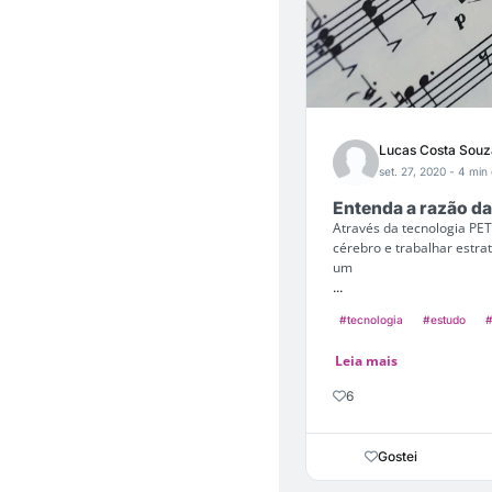
Lucas Costa Souz
set. 27, 2020
- 4 min 
Entenda a razão da
Através da tecnologia PET
cérebro e trabalhar estra
um
...
#tecnologia
#estudo
#
Leia mais
6
Gostei