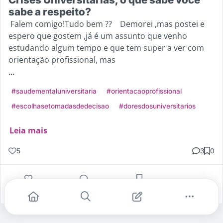
sabe a respeito?
Falem comigo!Tudo bem ?? Demorei ,mas postei e
espero que gostem ,já é um assunto que venho
estudando algum tempo e que tem super a ver com
orientação profissional, mas
...
#saudementaluniversitaria
#orientacaoprofissional
#escolhasetomadasdedecisao
#doresdosuniversitarios
Leia mais
5
3
0
Gostei
Comentar
Salvar