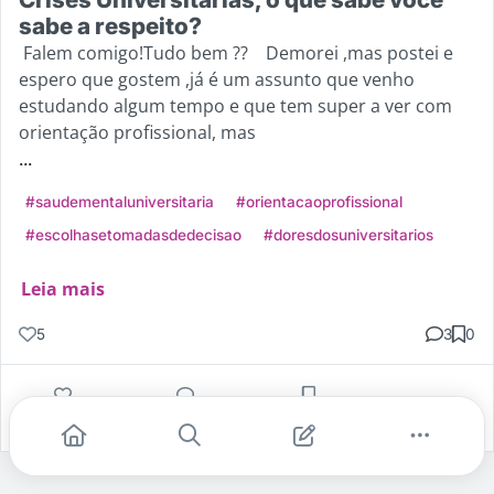
sabe a respeito?
Falem comigo!Tudo bem ?? Demorei ,mas postei e
espero que gostem ,já é um assunto que venho
estudando algum tempo e que tem super a ver com
orientação profissional, mas
...
#saudementaluniversitaria
#orientacaoprofissional
#escolhasetomadasdedecisao
#doresdosuniversitarios
Leia mais
5
3
0
Gostei
Comentar
Salvar