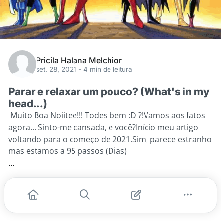
Pricila Halana Melchior
set. 28, 2021
- 4 min de leitura
Parar e relaxar um pouco? (What's in my
head...)
Muito Boa Noiitee!!! Todes bem :D ?!Vamos aos fatos
agora... Sinto-me cansada, e você?Início meu artigo
voltando para o começo de 2021.Sim, parece estranho
mas estamos a 95 passos (Dias)
...
#futuro
#vida
#saude mental
#ano novo
#porques
Leia mais