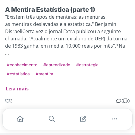
A Mentira Estatística (parte 1)
"Existem três tipos de mentiras: as mentiras,
as mentiras deslavadas e a estatística." Benjamin
DisraeliCerta vez o jornal Extra publicou a seguinte
chamada: "Atualmente um ex-aluno de UERJ da turma
de 1983 ganha, em média, 10.000 reais por mês".*Na
...
#conhecimento
#aprendizado
#estrategia
#estatistica
#mentira
Leia mais
3
3
0
Gostei
Comentar
Salvar