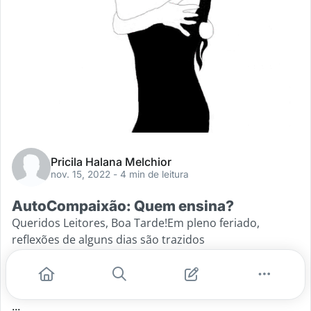
Pricila Halana Melchior
nov. 15, 2022
- 4 min de leitura
AutoCompaixão: Quem ensina?
Queridos Leitores, Boa Tarde!Em pleno feriado,
reflexões de alguns dias são trazidos
aqui...Autocompaixão, afinal quem ensina?Antes de
qualquer coisa, gostaria de levar você para algumas
situações e pensamentos... Vamos?!Por um
...