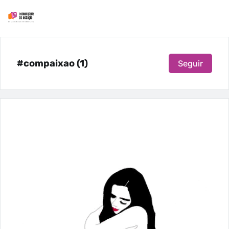
#compaixao (1)
Seguir