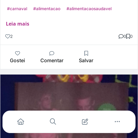
#carnaval
#alimentacao
#alimentacaosaudavel
Leia mais
2
0
0
Gostei
Comentar
Salvar