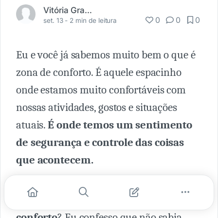
Vitória Gramorelli
0
0
0
set. 13 -
2 min de leitura
Eu e você já sabemos muito bem o que é
zona de conforto. É aquele espacinho
onde estamos muito confortáveis com
nossas atividades, gostos e situações
atuais.
É onde temos um sentimento
de segurança e controle das coisas
que acontecem.
No entanto, você sabia que existem mais
três outras zonas além da zona de
conforto
? Eu confesso que não sabia