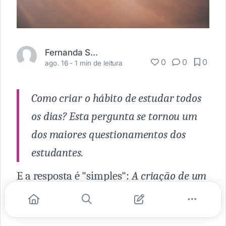
Fernanda Santos
0
0
0
ago. 16 -
1 min de leitura
Como criar o hábito de estudar todos
os dias? Esta pergunta se tornou um
dos maiores questionamentos dos
estudantes.
E a resposta é "simples":
A
criação de um
novo hábito
, ou seja, criar uma nova
rotina.