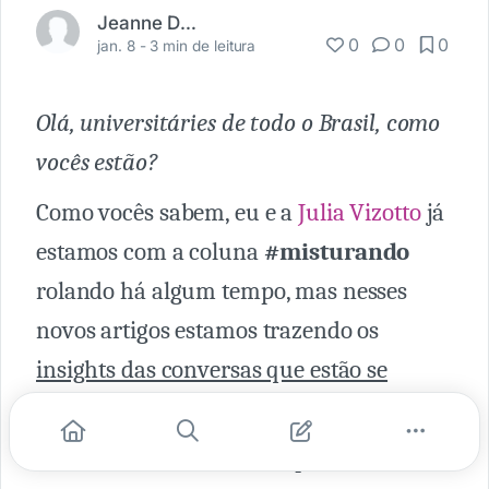
Jeanne Delava
0
0
0
jan. 8 -
3 min de leitura
Olá, universitáries de todo o Brasil, como
vocês estão?
Como vocês sabem, eu e a
Julia Vizotto
já
estamos com a coluna
#misturando
rolando há algum tempo, mas nesses
novos artigos estamos trazendo os
insights das conversas que estão se
tornando episódios de nosso podcast.
Nossa ideia com ele é sempre ter uma