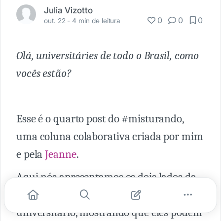
Julia Vizotto
0
0
0
out. 22 -
4 min de leitura
Olá, universitáries de todo o Brasil, como
vocês estão?
Esse é o quarto post do #misturando,
uma coluna colaborativa criada por mim
e pela
Jeanne
.
Aqui nós apresentamos os dois lados da
moeda de muitos assuntos do mundo
universitário, mostrando que eles podem