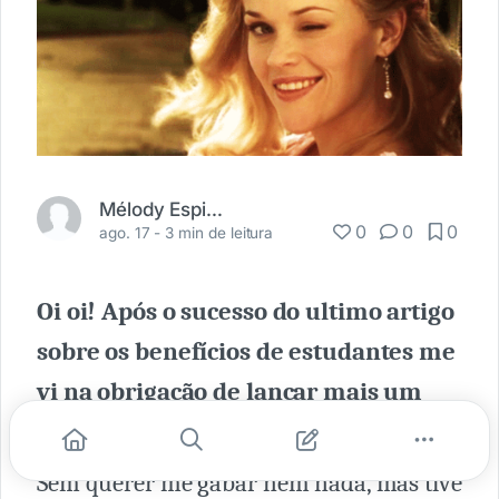
Mélody Espindola
0
0
0
ago. 17 -
3 min de leitura
Oi oi! Após o sucesso do ultimo artigo
sobre os benefícios de estudantes me
vi na obrigação de lançar mais um
pra vocês! 😜
Sem querer me gabar nem nada, mas tive