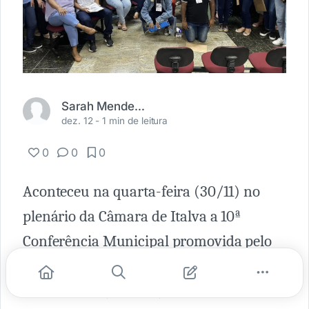
Sarah Mendes Nogueira
dez. 12 -
1 min de leitura
0
0
0
Aconteceu na quarta-feira (30/11) no
plenário da Câmara de Italva a 10ª
Conferência Municipal promovida pelo
Conselho de Direitos da Criança e do
Adolescente (CMDCA).