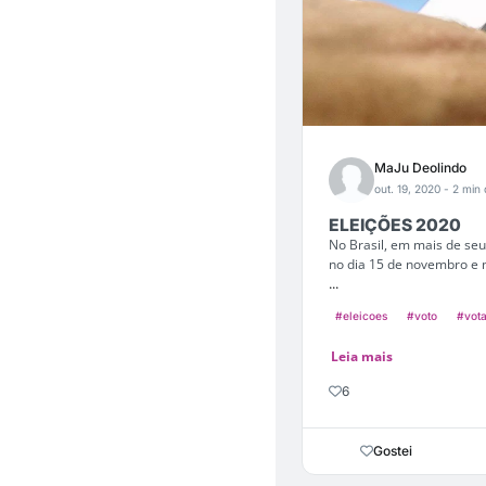
MaJu Deolindo
out. 19, 2020
- 2 min 
ELEIÇÕES 2020
No Brasil, em mais de seus
no dia 15 de novembro e 
...
#eleicoes
#voto
#vot
Leia mais
6
Gostei