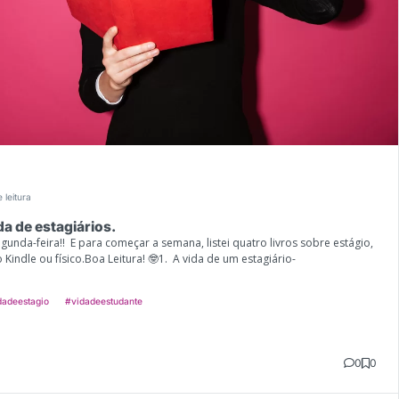
 leitura
da de estagiários.
gunda-feira!! E para começar a semana, listei quatro livros sobre estágio,
Kindle ou físico.Boa Leitura! 🤓1. A vida de um estagiário-
dadeestagio
#vidadeestudante
0
0