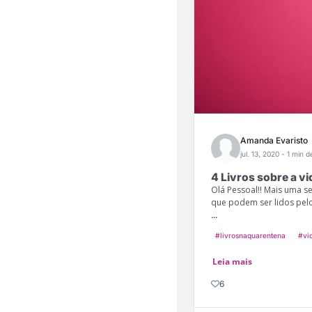
Amanda Evaristo
jul. 13, 2020
- 1 min de
4 Livros sobre a vi
Olá Pessoal!! Mais uma se
que podem ser lidos pelo 
...
#livrosnaquarentena
#vi
Leia mais
6