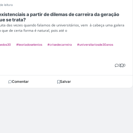
de leitura
istenciais a partir de dilemas de carreira da geração
ue se trata?
Muita das vezes quando falamos de universitários, vem à cabeça uma galera
o que de certa forma é natural, pois até o
sedos30
#teoriadosetenios
#crisedecarreira
#universitariosde30anos
2
0
Comentar
Salvar