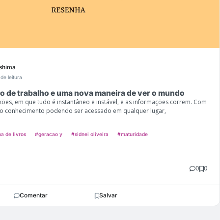
shima
de leitura
o de trabalho e uma nova maneira de ver o mundo
ões, em que tudo é instantâneo e instável, e as informações correm. Com
e o conhecimento podendo ser acessado em qualquer lugar,
a de livros
#geracao y
#sidnei oliveira
#maturidade
0
0
Comentar
Salvar