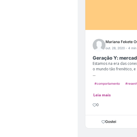
Mariana Fekete O
out. 28, 2020
- 4 min 
Geração Y: mercad
Estamos na era das conex
o mundo tão frenético, 
...
#comportamento
#resenh
Leia mais
0
Gostei