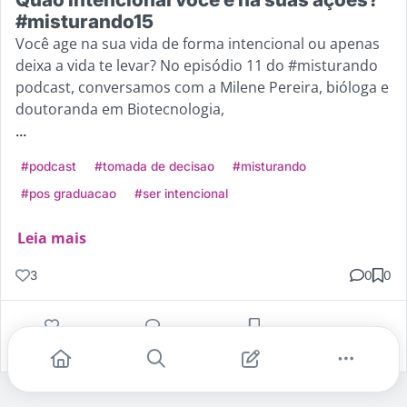
#misturando15
Você age na sua vida de forma intencional ou apenas
deixa a vida te levar? No episódio 11 do #misturando
podcast, conversamos com a Milene Pereira, bióloga e
doutoranda em Biotecnologia,
...
#podcast
#tomada de decisao
#misturando
#pos graduacao
#ser intencional
Leia mais
3
0
0
Gostei
Comentar
Salvar