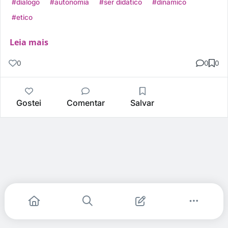
#dialogo
#autonomia
#ser didatico
#dinamico
#etico
Leia mais
0
0
0
Gostei
Comentar
Salvar