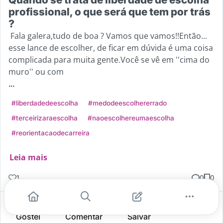
profissional, o que será que tem por trás
?
Fala galera,tudo de boa ? Vamos que vamos!!Então...
esse lance de escolher, de ficar em dúvida é uma coisa
complicada para muita gente.Você se vê em ''cima do
muro'' ou com
...
#liberdadedeescolha
#medodeescolhererrado
#terceirizaraescolha
#naoescolhereumaescolha
#reorientacaodecarreira
Leia mais
1
0
0
Gostei
Comentar
Salvar