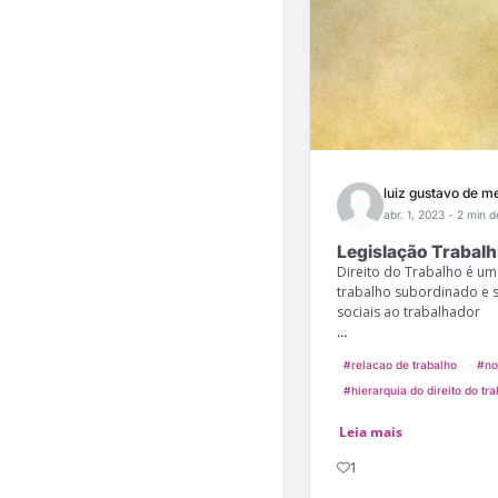
luiz gustavo de m
abr. 1, 2023
- 2 min de
Legislação Trabalh
Direito do Trabalho é um 
trabalho subordinado e s
sociais ao trabalhador
...
#relacao de trabalho
#no
#hierarquia do direito do tr
Leia mais
1