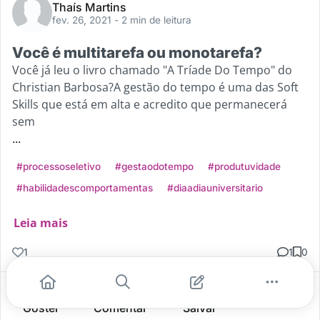
Thaís Martins
fev. 26, 2021
- 2 min de leitura
Você é multitarefa ou monotarefa?
Você já leu o livro chamado "A Tríade Do Tempo" do
Christian Barbosa?A gestão do tempo é uma das Soft
Skills que está em alta e acredito que permanecerá
sem
...
#processoseletivo
#gestaodotempo
#produtuvidade
#habilidadescomportamentas
#diaadiauniversitario
Leia mais
1
1
0
Gostei
Comentar
Salvar