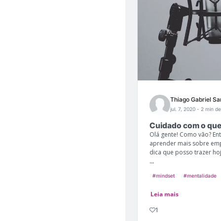
Thiago Gabriel Sa
jul. 7, 2020
- 2 min de
Cuidado com o que
Olá gente! Como vão? En
aprender mais sobre emp
dica que posso trazer ho
...
#mindset
#mentalidade
Leia mais
1