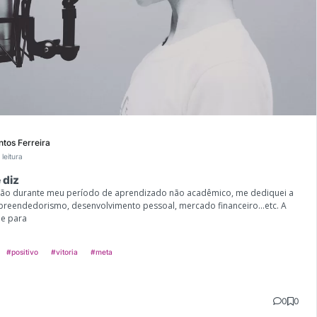
ntos Ferreira
 leitura
 diz
tão durante meu período de aprendizado não acadêmico, me dediquei a
reendedorismo, desenvolvimento pessoal, mercado financeiro...etc. A
je para
#positivo
#vitoria
#meta
0
0