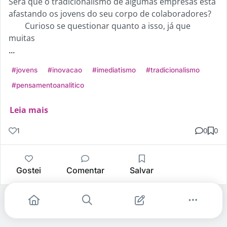
Será que o tradicionalismo de algumas empresas está
afastando os jovens do seu corpo de colaboradores?
Curioso se questionar quanto a isso, já que
muitas
...
#jovens
#inovacao
#imediatismo
#tradicionalismo
#pensamentoanalitico
Leia mais
1
0
0
Gostei
Comentar
Salvar