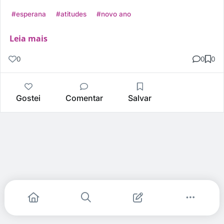
#esperana
#atitudes
#novo ano
Leia mais
0
0
0
Gostei
Comentar
Salvar