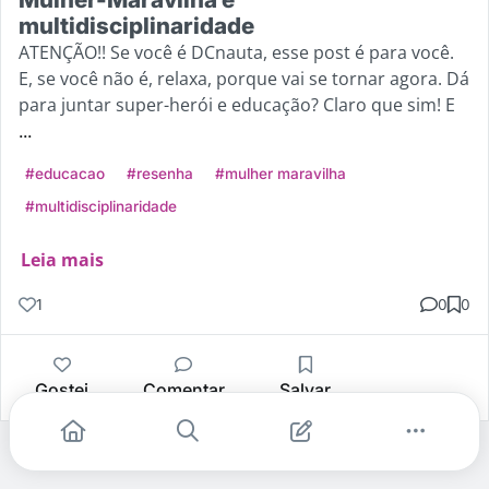
multidisciplinaridade
ATENÇÃO!! Se você é DCnauta, esse post é para você.
E, se você não é, relaxa, porque vai se tornar agora. Dá
para juntar super-herói e educação? Claro que sim! E
...
#educacao
#resenha
#mulher maravilha
#multidisciplinaridade
Leia mais
1
0
0
Gostei
Comentar
Salvar