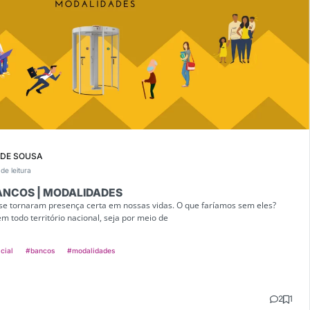
 DE SOUSA
de leitura
BANCOS | MODALIDADES
 se tornaram presença certa em nossas vidas. O que faríamos sem eles?
em todo território nacional, seja por meio de
icial
#bancos
#modalidades
2
1