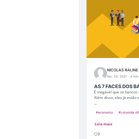
NICOLAS RALINE
fev. 24, 2021
- 4 min 
AS 7 FACES DOS 
É inegável que os bancos
Além disso, eles já estão 
...
#economia
#colunista of
Leia mais
2