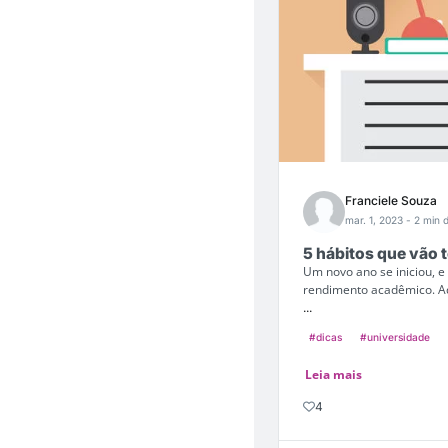
Franciele Souza
mar. 1, 2023
- 2 min d
5 hábitos que vão 
Um novo ano se iniciou, e
rendimento acadêmico. Aq
...
#dicas
#universidade
Leia mais
4