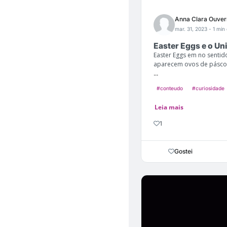
Anna Clara Ouver
mar. 31, 2023
- 1 min 
Easter Eggs e o Un
Easter Eggs em no sentido
aparecem ovos de páscoa 
...
#conteudo
#curiosidade
Leia mais
1
Gostei