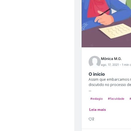
Mônica M.G.
ago. 17, 2021
- 1 min 
O início
Assim que embarcamos n
discutido no processo de
...
#estagio
#faculdade
Leia mais
2