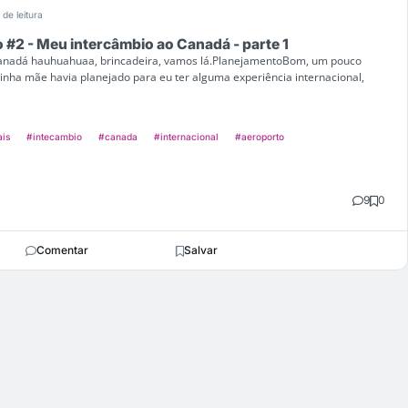
 de leitura
o #2 - Meu intercâmbio ao Canadá - parte 1
 Canadá hauhuahuaa, brincadeira, vamos lá.PlanejamentoBom, um pouco
inha mãe havia planejado para eu ter alguma experiência internacional,
ais
#intecambio
#canada
#internacional
#aeroporto
9
0
Comentar
Salvar