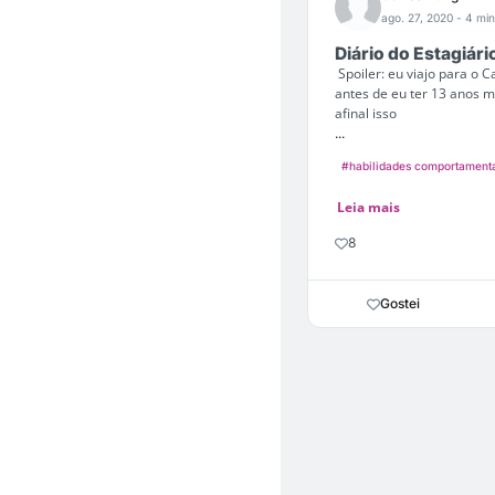
ago. 27, 2020
- 4 min
Diário do Estagiári
Spoiler: eu viajo para o
antes de eu ter 13 anos m
afinal isso
...
#habilidades comportament
Leia mais
8
Gostei