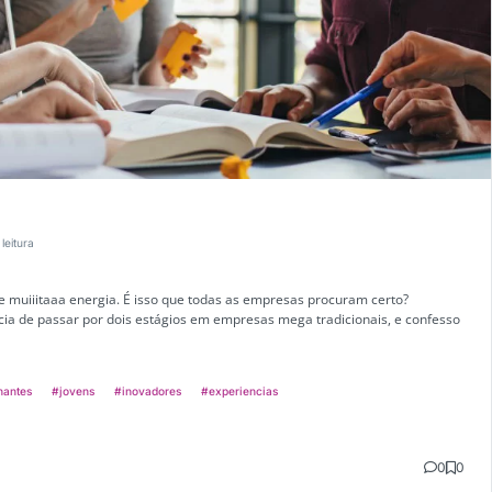
 leitura
 e muiiitaaa energia. É isso que todas as empresas procuram certo?
ncia de passar por dois estágios em empresas mega tradicionais, e confesso
hantes
#jovens
#inovadores
#experiencias
0
0