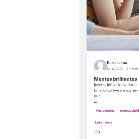
Karen Lima
jul. 6, 2020
- 1 min de
Mentes brilhantes
Jovens, idéias inovadoras
Errado! Eu tive a experiê
que
...
#estagiarios
#mentesbril
Leia mais
3