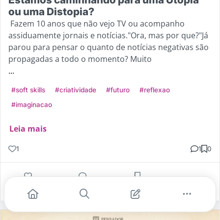
ou uma Distopia?
Fazem 10 anos que não vejo TV ou acompanho
assiduamente jornais e notícias."Ora, mas por que?"Já
parou para pensar o quanto de notícias negativas são
propagadas a todo o momento? Muito
...
#soft skills
#criatividade
#futuro
#reflexao
#imaginacao
Leia mais
1
1
0
Gostei
Comentar
Salvar