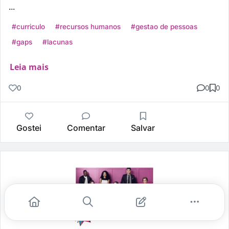
...
#curriculo
#recursos humanos
#gestao de pessoas
#gaps
#lacunas
Leia mais
0
0
0
Gostei
Comentar
Salvar