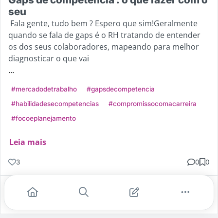
seu
Fala gente, tudo bem ? Espero que sim!Geralmente
quando se fala de gaps é o RH tratando de entender
os dos seus colaboradores, mapeando para melhor
diagnosticar o que vai
...
#mercadodetrabalho
#gapsdecompetencia
#habilidadesecompetencias
#compromissocomacarreira
#focoeplanejamento
Leia mais
3
0
0
Gostei
Comentar
Salvar