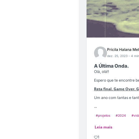
Pricila Halana Me
dez. 25, 2023
- 4 min
A Última Onda.
Olá, olá!!
Espero que te encontre be
Reta final. Game Over. 
Um ano com tantas e tanta
...
#projetos
#2024
#vid
Leia mais
1