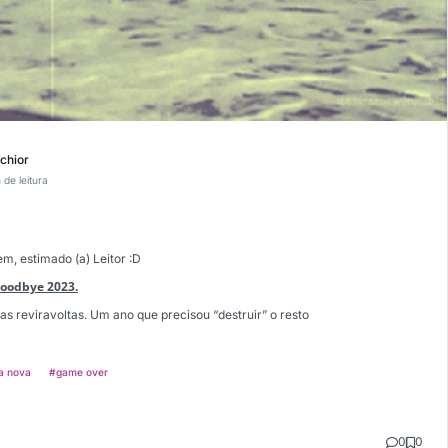
lchior
 de leitura
m, estimado (a) Leitor :D
Goodbye 2023.
s reviravoltas. Um ano que precisou “destruir” o resto
a nova
#game over
0
0